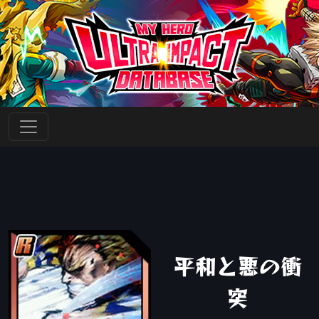
平和と悪の衝
突