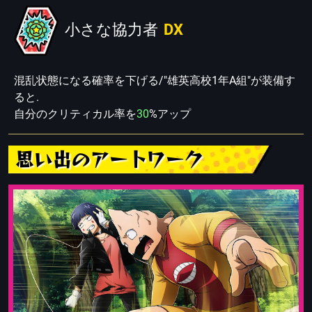
小さな協力者
DX
混乱状態になる確率を下げる/"雄英高校1年A組"が装備す
ると.
自分のクリティカル率を
30
%アップ
思い出のアートワーク