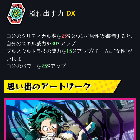
溢れ出す力
DX
自分のクリティカル率を
25
%ダウン/"男性"が装備すると.
自分のスキル威力を
30
%アップ.
プルスウルトラ技の威力を
15
％アップ/チームに"女性"が
いれば.
自分のパワーを
25
%アップ
思い出のアートワーク