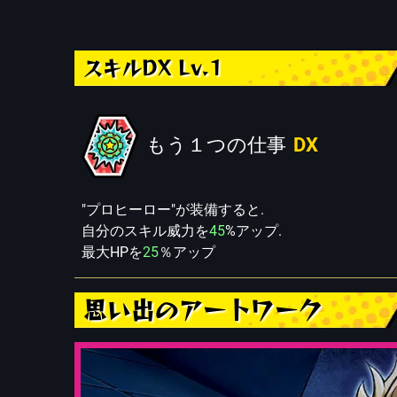
スキルDX Lv.1
もう１つの仕事
DX
"プロヒーロー"が装備すると.
自分のスキル威力を
45
%アップ.
最大HPを
25
％アップ
思い出のアートワーク