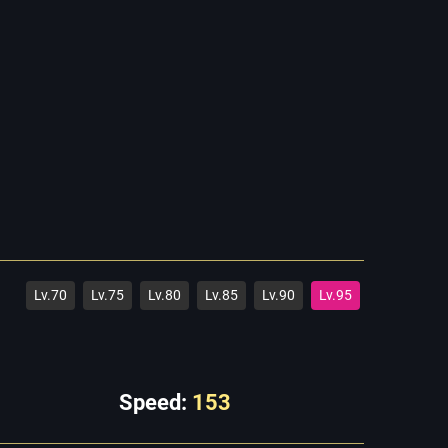
Lv.70
Lv.75
Lv.80
Lv.85
Lv.90
Lv.95
Speed:
153