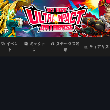
イベン
ミッショ
ステータス効
ティアリス
ト
ン
果