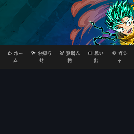
ホー
お知ら
登場人
思い
ガシ
ム
せ
物
出
ャ