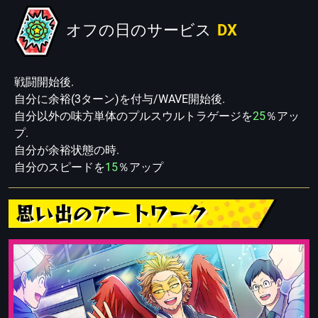
オフの日のサービス
DX
戦闘開始後.
自分に余裕(3ターン)を付与/WAVE開始後.
自分以外の味方単体のプルスウルトラゲージを
25
％アッ
プ.
自分が余裕状態の時.
自分のスピードを
15
％アップ
思い出のアートワーク