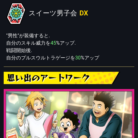
スイーツ男子会
DX
"男性"が装備すると.
自分のスキル威力を
45
%アップ.
戦闘開始後.
自分のプルスウルトラゲージを
30
%アップ
思い出のアートワーク