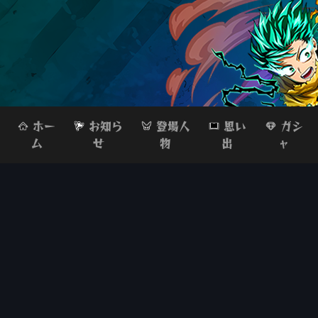
ホー
お知ら
登場人
思い
ガシ
ム
せ
物
出
ャ