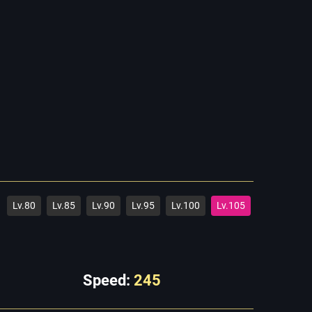
Lv.80
Lv.85
Lv.90
Lv.95
Lv.100
Lv.105
Speed:
245