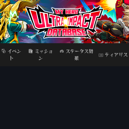
イベン
ミッショ
ステータス効
ティアリス
ト
ン
果