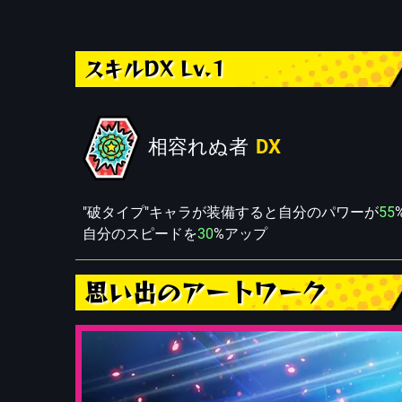
スキルDX Lv.1
相容れぬ者
DX
"破タイプ"キャラが装備すると自分のパワーが
55
自分のスピードを
30
%アップ
思い出のアートワーク