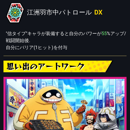
江洲羽市中パトロール
DX
"信タイプ"キャラが装備すると自分のパワーが
55
%アップ/
戦闘開始後.
自分にバリア(1ヒット)を付与
思い出のアートワーク