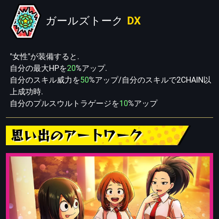
ガールズトーク
DX
"女性"が装備すると.
自分の最大HPを
20
%アップ.
自分のスキル威力を
50
%アップ/自分のスキルで2CHAIN以
上成功時.
自分のプルスウルトラゲージを
10
%アップ
思い出のアートワーク