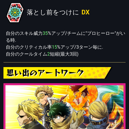
落とし前をつけに
DX
自分のスキル威力
35
%アップ/チームに"プロヒーロー"がい
る時.
自分のクリティカル率
15
%アップ/3ターン毎に.
自分のクールタイム
2
短縮(最大3回)
思い出のアートワーク