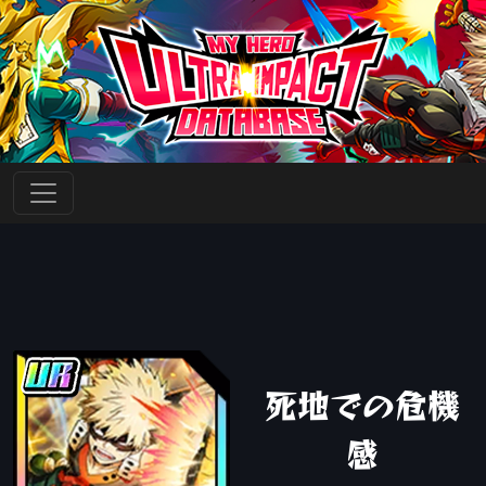
死地での危機
感