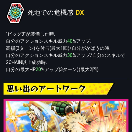
死地での危機感
DX
"ビッグ3"が装備した時.
自分のアクションスキル威力
40
%アップ.
高揚(3ターン)を付与(最大1回)/自分がかばうの時.
自分のアクションスキル威力
30
%アップ/自分のスキルで
2CHAIN以上成功時.
自分の最大HP
20
%アップ(3ターン)(最大2回)
思い出のアートワーク