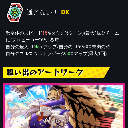
通さない！
DX
敵全体のスピード
15
%ダウン(5ターン)(最大1回)/チーム
に"プロヒーロー"がいる時.
自分の最大HP
45
%アップ/自分のHPが50%未満の時.
自分のプルスウルトラゲージ
50
%アップ(最大1回)
思い出のアートワーク