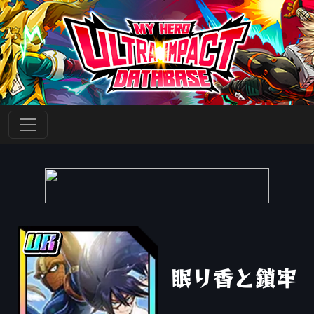
眠り香と鎖牢