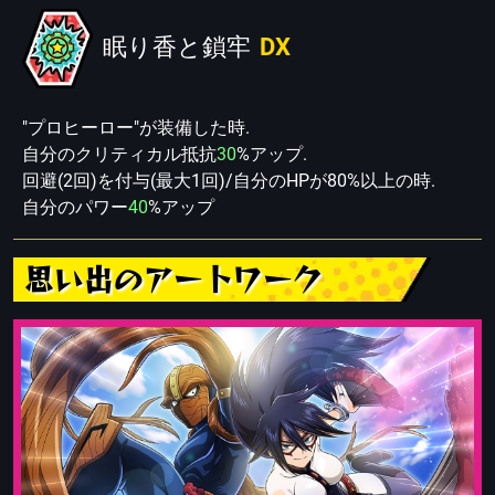
眠り香と鎖牢
DX
"プロヒーロー"が装備した時.
自分のクリティカル抵抗
30
%アップ.
回避(2回)を付与(最大1回)/自分のHPが80%以上の時.
自分のパワー
40
%アップ
思い出のアートワーク