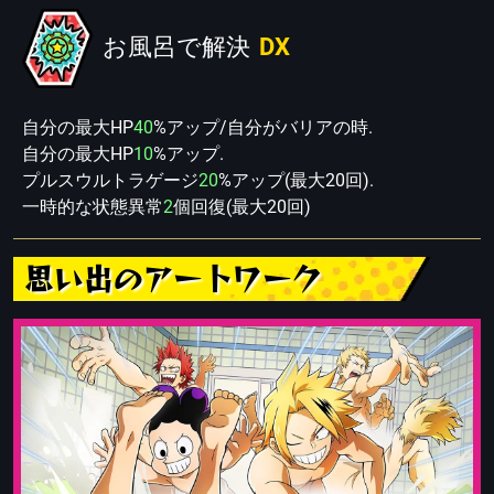
お風呂で解決
DX
自分の最大HP
40
%アップ/自分がバリアの時.
自分の最大HP
10
%アップ.
プルスウルトラゲージ
20
%アップ(最大20回).
一時的な状態異常
2
個回復(最大20回)
思い出のアートワーク