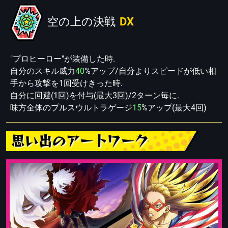
空の上の決戦
DX
"プロヒーロー"が装備した時.
自分のスキル威力
40
%アップ/自分よりスピードが低い相
手から攻撃を1回受けきった時.
自分に回避(1回)を付与(最大3回)/2ターン毎に.
味方全体のプルスウルトラゲージ
15
%アップ(最大4回)
思い出のアートワーク