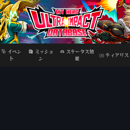
イベン
ミッショ
ステータス効
ティアリス
ト
ン
果