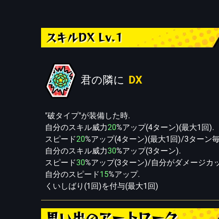
スキルDX Lv.1
君の隣に
DX
"破タイプ"が装備した時.
自分のスキル威力
20
%アップ(4ターン)(最大1回).
スピード
20
%アップ(4ターン)(最大1回)/3ターン毎
自分のスキル威力
30
%アップ(3ターン).
スピード
30
%アップ(3ターン)/自分がダメージカ
自分のスピード
15
%アップ.
くいしばり(1回)を付与(最大1回)
思い出のアートワーク