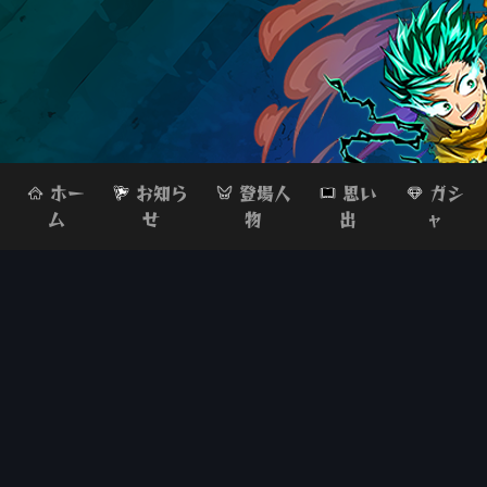
ホー
お知ら
登場人
思い
ガシ
ム
せ
物
出
ャ