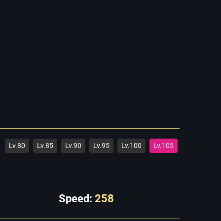
Lv.80
Lv.85
Lv.90
Lv.95
Lv.100
Lv.105
Speed:
258