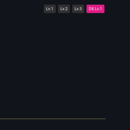
Lv.1
Lv.2
Lv.3
DX Lv.1