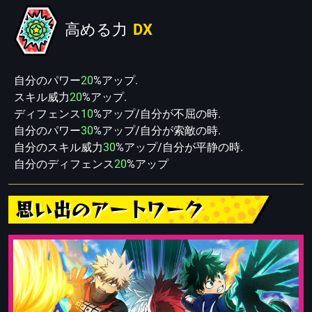
高める力
DX
自分のパワー
20
%アップ.
スキル威力
20
%アップ.
ディフェンス
10
%アップ/自分が不屈の時.
自分のパワー
30
%アップ/自分が索敵の時.
自分のスキル威力
30
%アップ/自分が平静の時.
自分のディフェンス
20
%アップ
思い出のアートワーク