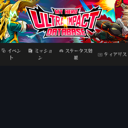
イベン
ミッショ
ステータス効
ティアリス
ト
ン
果