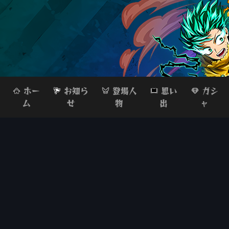
ホー
お知ら
登場人
思い
ガシ
ム
せ
物
出
ャ