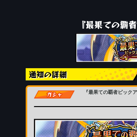
『最果ての覇者
通知の詳細