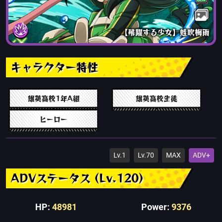
【飛躍する少女】蛙吹梅雨
キャラクター特性
雄英高校1年A組
雄英高校生徒
ヒーロー
Lv.1
Lv.70
MAX
ADV+
ADVステータス (Lv.120)
HP:
48981
Power:
9376