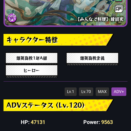
【みんなで料理】峰田実
キャラクター特性
雄英高校1年A組
雄英高校生徒
ヒーロー
Lv.1
Lv.70
MAX
ADV+
ADVステータス (Lv.120)
HP:
47131
Power:
9563