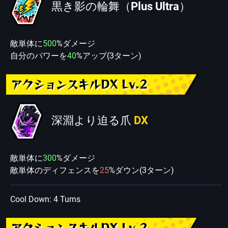
黒き影の輪舞（Plus Ultra）
敵単体に
500
%ダメージ
自分のパワーを
40
%アップ(3ターン)
アクションスキルDX Lv.2
深淵より迫る爪
DX
敵単体に
300
%ダメージ
敵単体のディフェンスを
25
%ダウン(3ターン)
Cool Down: 4 Turns
アクションスキルDX Lv.2