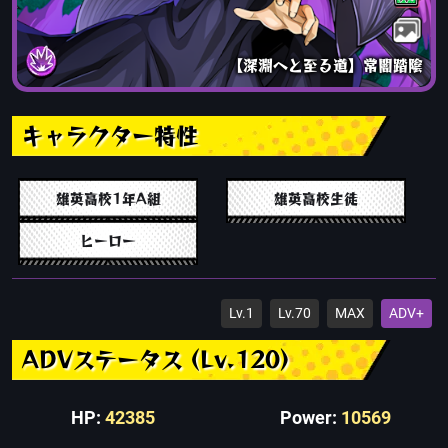
【深淵へと至る道】常闇踏陰
キャラクター特性
雄英高校1年A組
雄英高校生徒
ヒーロー
Lv.1
Lv.70
MAX
ADV+
ADVステータス (Lv.120)
HP:
42385
Power:
10569