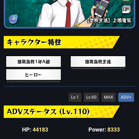
【学校生活】上鳴電気
キャラクター特性
雄英高校1年A組
雄英高校生徒
ヒーロー
Lv.1
Lv.60
MAX
ADV+
ADVステータス (Lv.110)
HP:
44183
Power:
8333