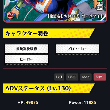
【絶望を打ち砕く!!】オールマイト
キャラクター特性
雄英高校教師
プロヒーロー
ヒーロー
Lv.1
Lv.80
MAX
ADV+
ADVステータス (Lv.130)
HP:
49875
Power:
11835