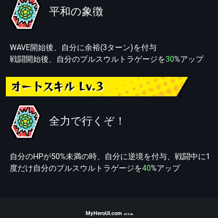
平和の象徴
WAVE開始後、自分に余裕(3ターン)を付与
戦闘開始後、自分のプルスウルトラゲージを
30
%アップ
オートスキル Lv.3
全力で行くぞ！
自分のHPが50%未満の時、自分に逆境を付与、戦闘中に1
度だけ自分のプルスウルトラゲージを
40
%アップ
MyHeroUI.com
v0.9.4a