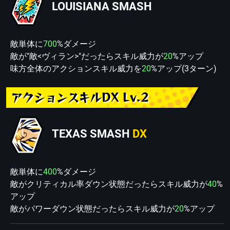
LOUISIANA SMASH
敵単体に
700
%ダメージ
敵が"敵<ヴィラン>"だったらスキル威力が
20
%アップ
味方全体のアクションスキル威力を
20
%アップ(3ターン)
アクションスキルDX Lv.2
TEXAS SMASH
DX
敵単体に
400
%ダメージ
敵がクリティカル率ダウン状態だったらスキル威力が
40
%
アップ
敵がパワーダウン状態だったらスキル威力が
20
%アップ