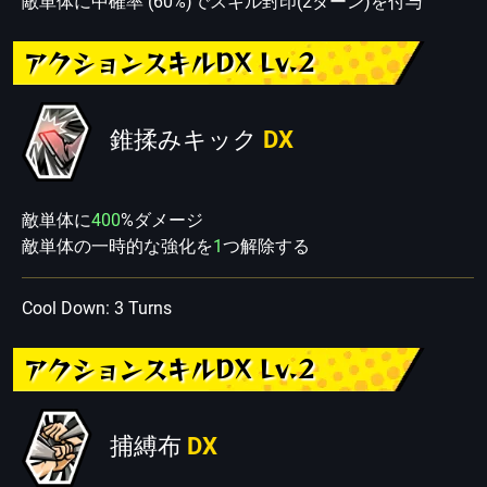
敵単体に中確率 (60%)でスキル封印(2ターン)を付与
アクションスキルDX Lv.2
錐揉みキック
DX
敵単体に
400
%ダメージ
敵単体の一時的な強化を
1
つ解除する
Cool Down: 3 Turns
アクションスキルDX Lv.2
捕縛布
DX