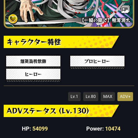
【一瞬の隙で】相澤消太
キャラクター特性
雄英高校教師
プロヒーロー
ヒーロー
Lv.1
Lv.80
MAX
ADV+
ADVステータス (Lv.130)
HP:
54099
Power:
10474