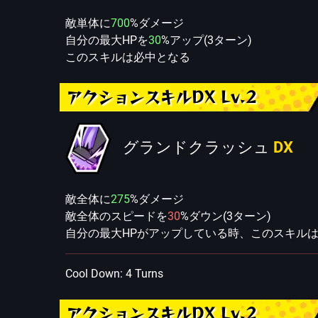
敵単体に
700
%ダメージ
自分の最大HPを
30
%アップ(3ターン)
このスキルは必中となる
アクションスキルDX Lv.2
グランドクラッシュ
DX
敵全体に
275
%ダメージ
敵全体のスピードを
30
%ダウン(3ターン)
自分の最大HPがアップしている時、このスキル
Cool Down: 4 Turns
アクションスキルDX Lv.2