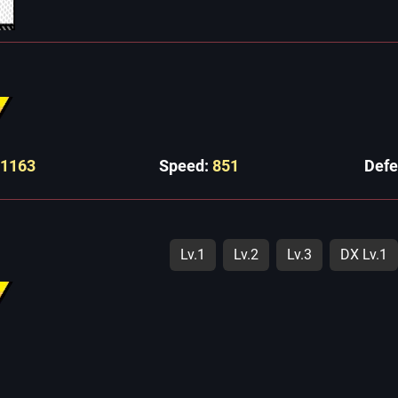
11163
Speed:
851
Def
Lv.1
Lv.2
Lv.3
DX Lv.1