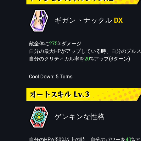
ギガントナックル
DX
敵全体に
275
%ダメージ
自分の最大HPがアップしている時、自分のプル
自分のクリティカル率を
20
%アップ(3ターン)
Cool Down: 5 Turns
オートスキル Lv.3
ゲンキンな性格
自分のHPが50%以上の時、自分のパワーを
40
%ア