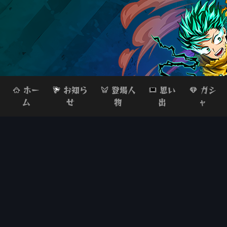
ホー
お知ら
登場人
思い
ガシ
ム
せ
物
出
ャ