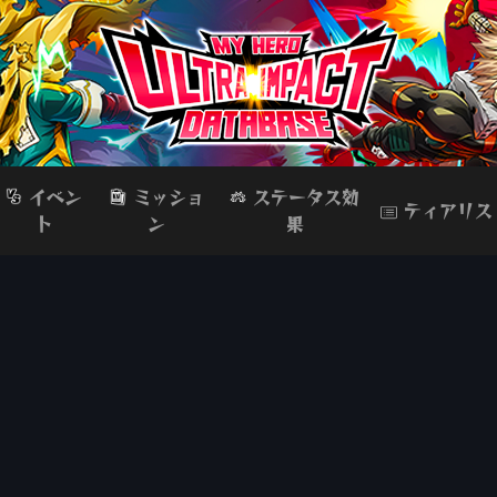
イベン
ミッショ
ステータス効
ティアリス
ト
ン
果