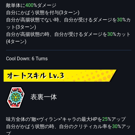
敵単体に
400
%ダメージ
自分にかばう状態を付与(3ターン)
自分が高揚状態でない時、自分が受けるダメージを
30
%カ
ット(3ターン)
自分が高揚状態の時、自分が受けるダメージを
30
%カット
(4ターン)
Cool Down: 6 Turns
オートスキル Lv.3
表裏一体
味方全体の"敵<ヴィラン>"キャラの最大HPを
25
%アップ
自分がかばう状態の時、自分のクリティカル率を
30
%アッ
プ