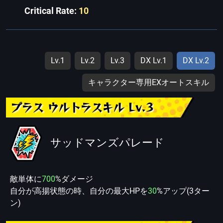
Critical Rate:
10
Lv.1
Lv.2
Lv.3
DX Lv.1
DX Lv.2
キャラクター専用EXオートスキル
プラス ウルトラスキル Lv.3
サッドマンズパレード
敵単体に
700
%ダメージ
自分が高揚状態の時、自分の最大HPを
30
%アップ(3ター
ン)