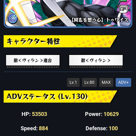
【同志を想う心】トゥワイス
キャラクター特性
敵＜ヴィラン＞連合
敵＜ヴィラン＞
Lv.1
Lv.80
MAX
ADV+
ADVステータス (Lv.130)
HP:
53503
Power:
10629
Speed:
884
Defense:
100