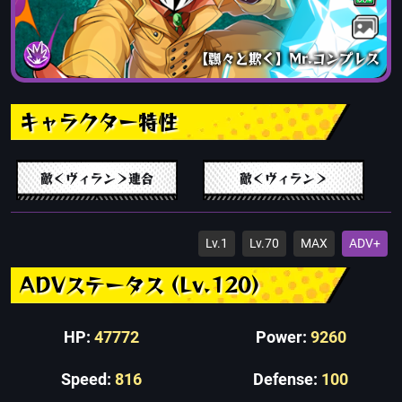
【飄々と欺く】Mr.コンプレス
キャラクター特性
敵＜ヴィラン＞連合
敵＜ヴィラン＞
Lv.1
Lv.70
MAX
ADV+
ADVステータス (Lv.120)
HP:
47772
Power:
9260
Speed:
816
Defense:
100