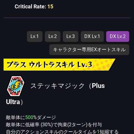
Critical Rate:
15
Lv.1
Lv.2
Lv.3
DX Lv.1
DX Lv.2
キャラクター専用EXオートスキル
プラス ウルトラスキル Lv.3
ステッキマジック（Plus
Ultra）
敵単体に
500
%ダメージ
敵単体に低確率 (30%)で拘束(2ターン)を付与
自分のアクションスキルのクールタイムを
1
短縮する