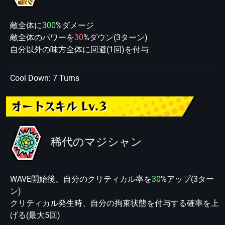
敵全体に
300
%ダメージ
敵全体のパワーを
30
%ダウン(3ターン)
自分以外の味方全体に回避(1回)を付与
Cool Down: 7 Turns
オートスキル Lv.3
稀代のマジシャン
WAVE開始後、自分のクリティカル率を
30
%アップ(3ター
ン)
クリティカル発生時、自分の拘束状態を付与する確率を上
げる(最大5回)