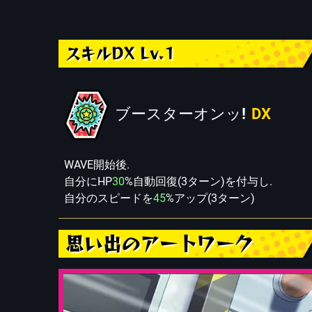
スキルDX Lv.1
ブースターオンッ!
DX
WAVE開始後.
自分にHP
30
%自動回復(3ターン)を付与し.
自分のスピードを
45
%アップ(3ターン)
思い出のアートワーク