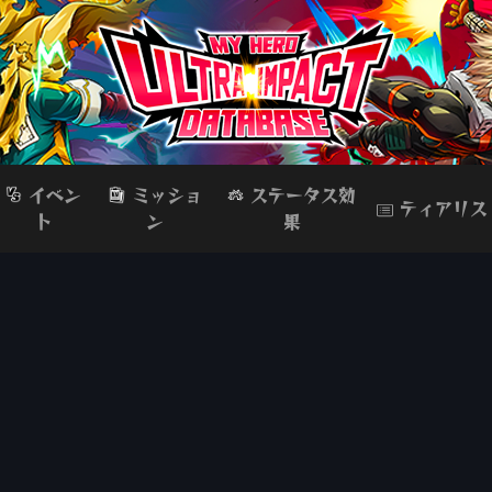
イベン
ミッショ
ステータス効
ティアリス
ト
ン
果