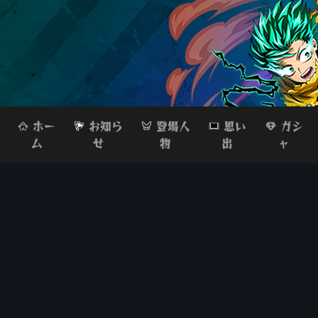
ホー
お知ら
登場人
思い
ガシ
ム
せ
物
出
ャ