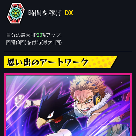
時間を稼げ
DX
自分の最大HP
20
%アップ.
回避(8回)を付与(最大1回)
思い出のアートワーク