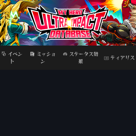
イベン
ミッショ
ステータス効
ティアリス
ト
ン
果