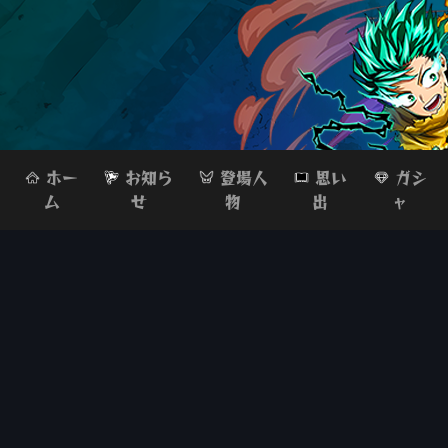
ホー
お知ら
登場人
思い
ガシ
ム
せ
物
出
ャ