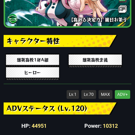
【高める決定力】麗日お茶子
キャラクター特性
雄英高校1年A組
雄英高校生徒
ヒーロー
Lv.1
Lv.70
MAX
ADV+
ADVステータス (Lv.120)
HP:
44951
Power:
10312