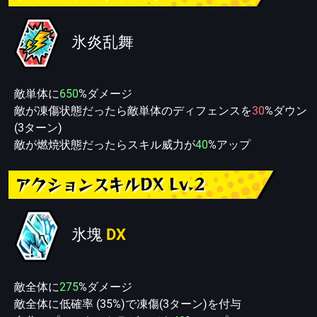
氷炎乱舞
敵単体に
650
%ダメージ
敵が凍傷状態だったら敵単体のディフェンスを
30
%ダウン
(3ターン)
敵が燃焼状態だったらスキル威力が
40
%アップ
アクションスキルDX Lv.2
氷塊
DX
敵全体に
275
%ダメージ
敵全体に低確率 (35%)で凍傷(3ターン)を付与