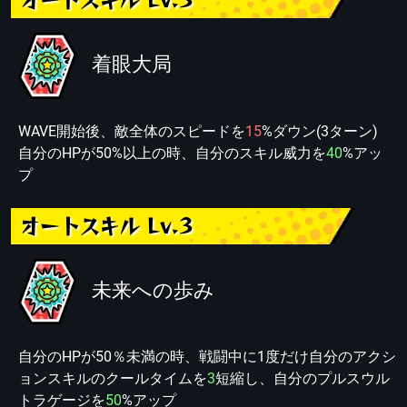
着眼大局
WAVE開始後、敵全体のスピードを
15
%ダウン(3ターン)
自分のHPが50%以上の時、自分のスキル威力を
40
%アッ
プ
オートスキル Lv.3
未来への歩み
自分のHPが50％未満の時、戦闘中に1度だけ自分のアクシ
ョンスキルのクールタイムを
3
短縮し、自分のプルスウル
トラゲージを
50
%アップ