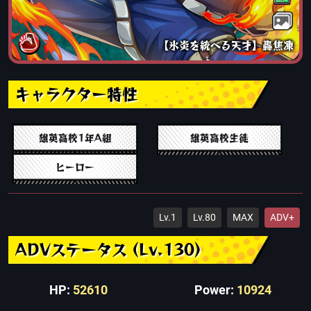
【氷炎を統べる天才】轟焦凍
キャラクター特性
雄英高校1年A組
雄英高校生徒
ヒーロー
Lv.1
Lv.80
MAX
ADV+
ADVステータス (Lv.130)
HP:
52610
Power:
10924