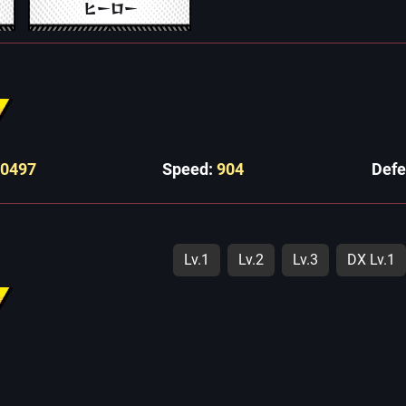
ヒーロー
10497
Speed:
904
Def
Lv.1
Lv.2
Lv.3
DX Lv.1