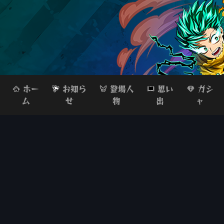
ホー
お知ら
登場人
思い
ガシ
ム
せ
物
出
ャ