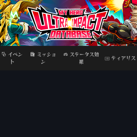
イベン
ミッショ
ステータス効
ティアリス
ト
ン
果