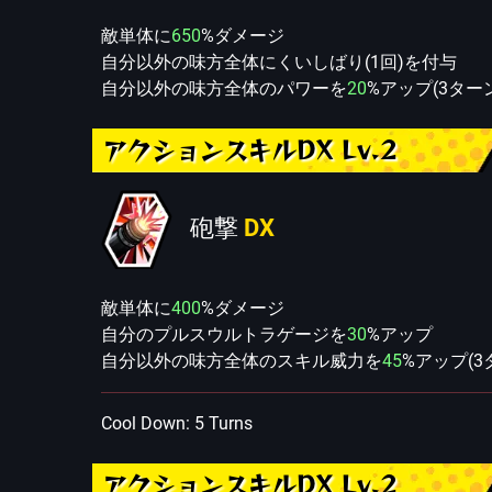
敵単体に
650
%ダメージ
自分以外の味方全体にくいしばり(1回)を付与
自分以外の味方全体のパワーを
20
%アップ(3ター
アクションスキルDX Lv.2
砲撃
DX
敵単体に
400
%ダメージ
自分のプルスウルトラゲージを
30
%アップ
自分以外の味方全体のスキル威力を
45
%アップ(3
Cool Down: 5 Turns
アクションスキルDX Lv.2