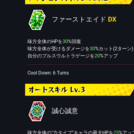
ファーストエイド
DX
味方全体のHPを
30
%回復
味方全体が受けるダメージを
30
%カット(2ターン)
自分のプルスウルトラゲージを
20
%アップ
Cool Down: 6 Turns
オートスキル Lv.3
誠心誠意
味方全体の"力タイプ"キャラの最大HPを
25
%アッ