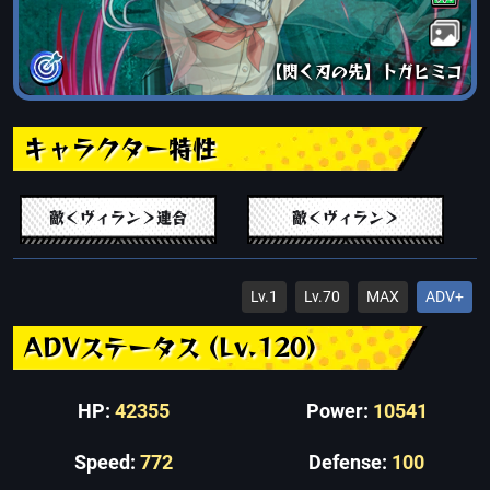
【閃く刃の先】トガヒミコ
キャラクター特性
敵＜ヴィラン＞連合
敵＜ヴィラン＞
Lv.1
Lv.70
MAX
ADV+
ADVステータス (Lv.120)
HP:
42355
Power:
10541
Speed:
772
Defense:
100