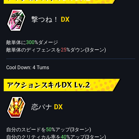
撃つね！
DX
敵単体に
300
%ダメージ
敵単体のディフェンスを
25
%ダウン(3ターン)
Cool Down: 4 Turns
アクションスキルDX Lv.2
恋バナ
DX
自分のスピードを
50
%アップ(3ターン)
自分のクリティカル率を
40
%アップ(3ターン)