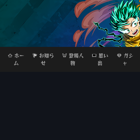
ホー
お知ら
登場人
思い
ガシ
ム
せ
物
出
ャ