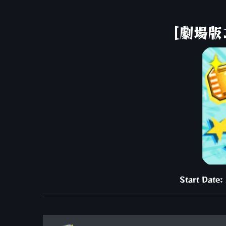
[劇場
Start Date