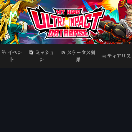
イベン
ミッショ
ステータス効
ティアリス
ト
ン
果