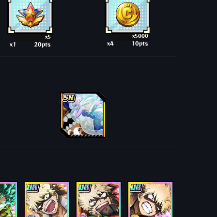
x5000
x5
x4
10pts
x1
20pts