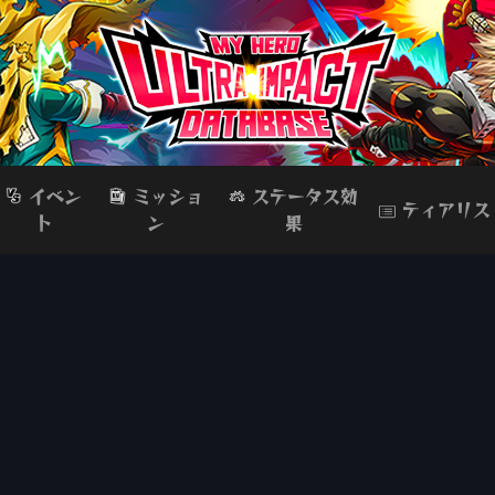
イベン
ミッショ
ステータス効
ティアリス
ト
ン
果