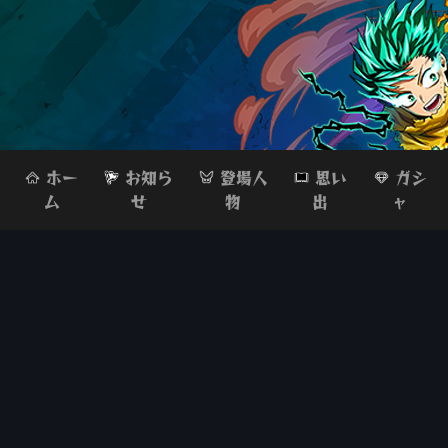
ホー
お知ら
登場人
思い
ガシ
ム
せ
物
出
ャ