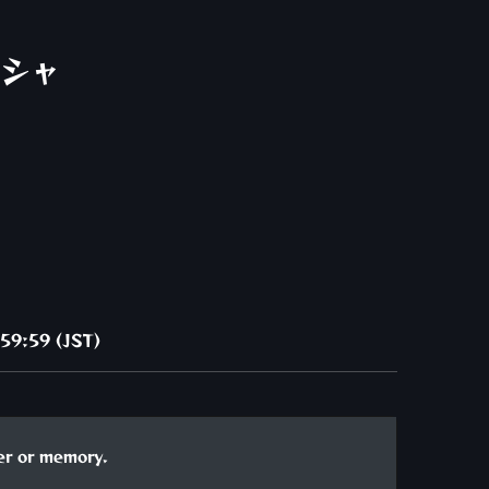
シャ
59:59 (JST)
er or memory.