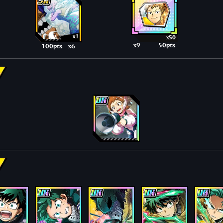
x1
x50
x9
50pts
100pts
x6